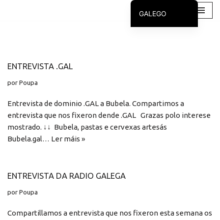
GALEGO
Saltar
CASTELLANO
ao
contido
ENTREVISTA .GAL
por
Poupa
Entrevista de dominio .GAL a Bubela. Compartimos a
entrevista que nos fixeron dende .GAL Grazas polo interese
mostrado. ↓↓ Bubela, pastas e cervexas artesás
Bubela.gal…
Ler máis »
ENTREVISTA DA RADIO GALEGA
por
Poupa
Compartillamos a entrevista que nos fixeron esta semana os