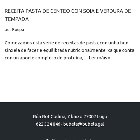
RECEITA PASTA DE CENTEO CON SOIA E VERDURA DE
TEMPADA
por
Poupa
Comezamos esta serie de receitas de pasta, con unha ben
sinxela de facer e equilibrada nutricionalmente, xa que conta
con un aporte completo de proteína,…
Ler máis »
Rúa Rof Codina, 7 baixo 27002 Lugo
622 324 846 ·
bubela@bubela.gal