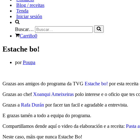
Blog / receitas
Tenda
Iniciar sesión
Buscar…
Carriño
0
Estache bo!
por
Poupa
Grazas aos amigos do programa da TVG
Estache bo!
por esta receit
Grazas ao chef
Xoanqui Ameixeiras
polo interese e o oficio que tes 
Grazas a
Rafa Durán
por facer tan facil e agradable a entrevista.
E grazas tamén a todo a equipa do programa.
Compartillamos dende aquí o video da elaboración e a receita:
Pasta 
Neste caso, máis que nunca Estache Bo!