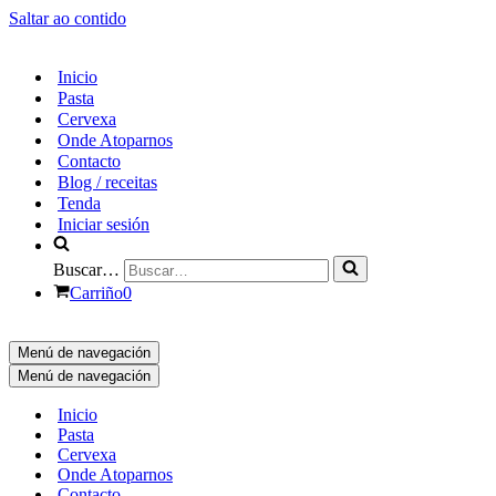
Saltar ao contido
Inicio
Pasta
Cervexa
Onde Atoparnos
Contacto
Blog / receitas
Tenda
Iniciar sesión
Buscar…
Carriño
0
Menú de navegación
Menú de navegación
Inicio
Pasta
Cervexa
Onde Atoparnos
Contacto