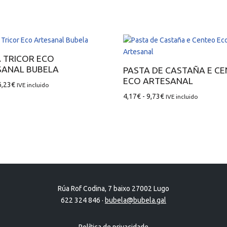
 TRICOR ECO
SANAL BUBELA
PASTA DE CASTAÑA E C
ECO ARTESANAL
6,23
€
IVE incluido
4,17
€
-
9,73
€
IVE incluido
Rúa Rof Codina, 7 baixo 27002 Lugo
622 324 846 ·
bubela@bubela.gal
Política de privacidade