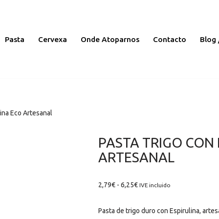
Pasta
Cervexa
Onde Atoparnos
Contacto
Blog 
lina Eco Artesanal
PASTA TRIGO CON 
ARTESANAL
2,79
€
-
6,25
€
IVE incluido
Pasta de trigo duro con Espirulina, artes