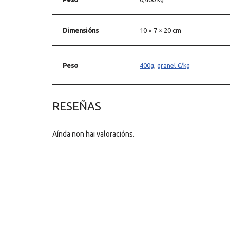
Dimensións
10 × 7 × 20 cm
Peso
400g
,
granel €/kg
RESEÑAS
Aínda non hai valoracións.