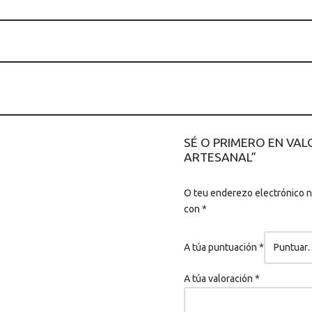
SÉ O PRIMERO EN VAL
ARTESANAL”
O teu enderezo electrónico n
con
*
A túa puntuación
*
A túa valoración
*