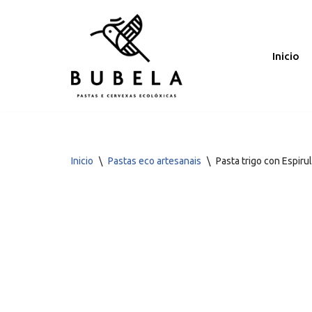
Saltar
ao
Inicio
contido
Inicio
\
Pastas eco artesanais
\
Pasta trigo con Espiru