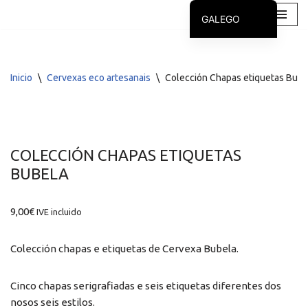
GALEGO
Saltar
CASTELLANO
ao
contido
Inicio
\
Cervexas eco artesanais
\
Colección Chapas etiquetas Bube
COLECCIÓN CHAPAS ETIQUETAS
BUBELA
9,00
€
IVE incluido
Colección chapas e etiquetas de Cervexa Bubela.
Cinco chapas serigrafiadas e seis etiquetas diferentes dos
nosos seis estilos.