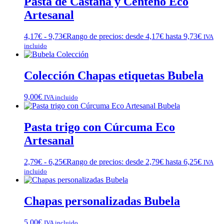
Pasta de Castaña y Centeno Eco
Artesanal
4,17
€
-
9,73
€
Rango de precios: desde 4,17€ hasta 9,73€
IVA
incluido
Colección Chapas etiquetas Bubela
9,00
€
IVA incluido
Pasta trigo con Cúrcuma Eco
Artesanal
2,79
€
-
6,25
€
Rango de precios: desde 2,79€ hasta 6,25€
IVA
incluido
Chapas personalizadas Bubela
5,00
€
IVA incluido