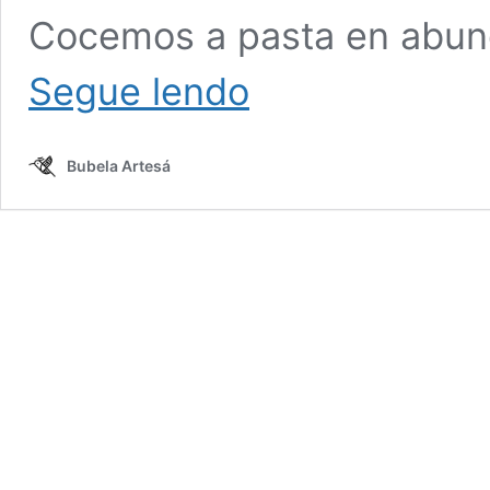
Cocemos a pasta en abun
Parafusos
Segue lendo
de
CENTEO
con
Bubela Artesá
salsa
de
queixo
azul
de
froitos
secos
e
Cervexa
Moura.